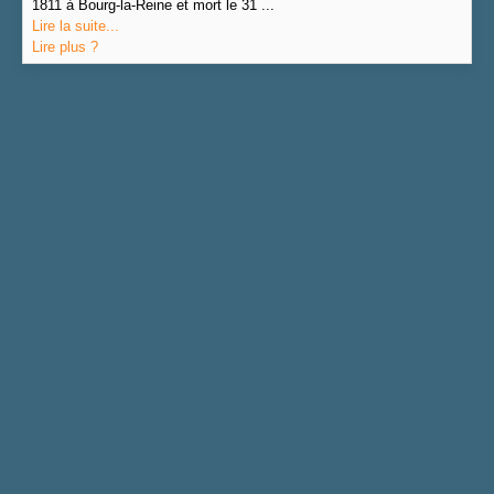
1811 à Bourg-la-Reine et mort le 31 ...
Lire la suite...
Lire plus ?