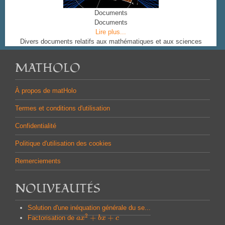
Documents
Documents
Lire plus...
Divers documents relatifs aux mathématiques et aux sciences
MATHOLO
À propos de matHolo
Termes et conditions d'utilisation
Confidentialité
Politique d'utilisation des cookies
Remerciements
NOUVEAUTÉS
Solution d'une inéquation générale du se...
2
+
+
Factorisation de
a
a
x
x
2
+
b
x
b
+
x
c
c