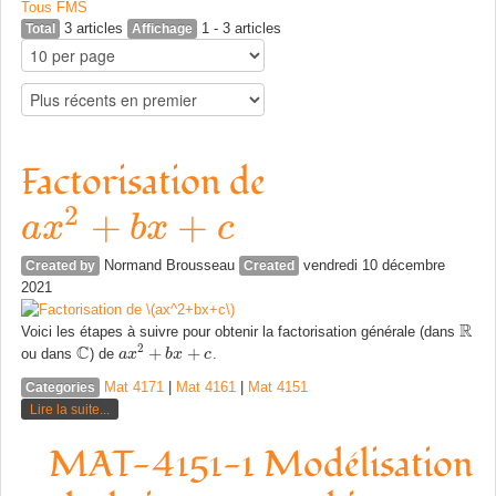
Tous
F
M
S
3 articles
1 - 3 articles
Total
Affichage
Factorisation de
2
a
x
2
+
+
b
x
+
c
+
a
x
b
x
c
Normand Brousseau
vendredi 10 décembre
Created by
Created
2021
R
Voici les étapes à suivre pour obtenir la factorisation générale (dans
R
C
2
+
+
ou dans
) de
.
C
a
a
x
x
2
+
b
x
b
+
x
c
c
Mat 4171
|
Mat 4161
|
Mat 4151
Categories
Lire la suite...
MAT-4151-1 Modélisation