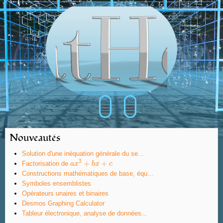
≡
≡
Nouveautés
Solution d'une inéquation générale du se...
2
+
+
Factorisation de
a
a
x
x
2
+
b
x
b
+
x
c
c
Constructions mathématiques de base, équ...
Symboles ensemblistes
Opérateurs unaires et binaires
Desmos Graphing Calculator
Tableur électronique, analyse de données...