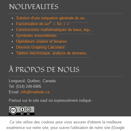
NOUVEAUTÉS
Solution d'une inéquation générale du se...
2
+
+
Factorisation de
a
a
x
x
2
+
b
x
b
+
x
c
c
Constructions mathématiques de base, équ...
Symboles ensemblistes
Opérateurs unaires et binaires
Desmos Graphing Calculator
Tableur électronique, analyse de données...
À PROPOS DE NOUS
Longueuil, Québec, Canada
Tel: (514) 249-6985
Email:
info@matholo.ca
Partout sur le site sauf où expressément indiqué :
Attribution - Partage dans les Mêmes Conditions
Ce site
utilise des cookies pour
vous assurer d'obtenir
la meilleure
CC BY-SA
expérience
sur notre site,
pour suivre
l'utilisation
de notre site (Google