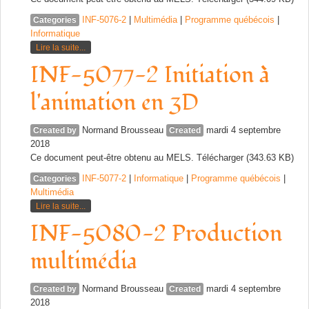
INF-5076-2
|
Multimédia
|
Programme québécois
|
Categories
Informatique
Lire la suite...
INF-5077-2 Initiation à
l'animation en 3D
Normand Brousseau
mardi 4 septembre
Created by
Created
2018
Ce document peut-être obtenu au MELS. Télécharger (343.63 KB)
INF-5077-2
|
Informatique
|
Programme québécois
|
Categories
Multimédia
Lire la suite...
INF-5080-2 Production
multimédia
Normand Brousseau
mardi 4 septembre
Created by
Created
2018