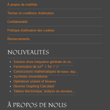
À propos de matHolo
Termes et conditions d'utilisation
Confidentialité
Politique d'utilisation des cookies
Remerciements
NOUVEAUTÉS
Solution d'une inéquation générale du se...
2
+
+
Factorisation de
a
a
x
x
2
+
b
x
b
+
x
c
c
Constructions mathématiques de base, équ...
Symboles ensemblistes
Opérateurs unaires et binaires
Desmos Graphing Calculator
Tableur électronique, analyse de données...
À PROPOS DE NOUS