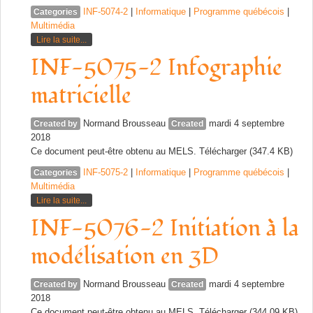
INF-5074-2
|
Informatique
|
Programme québécois
|
Categories
Multimédia
Lire la suite...
INF-5075-2 Infographie
matricielle
Normand Brousseau
mardi 4 septembre
Created by
Created
2018
Ce document peut-être obtenu au MELS. Télécharger (347.4 KB)
INF-5075-2
|
Informatique
|
Programme québécois
|
Categories
Multimédia
Lire la suite...
INF-5076-2 Initiation à la
modélisation en 3D
Normand Brousseau
mardi 4 septembre
Created by
Created
2018
Ce document peut-être obtenu au MELS. Télécharger (344.09 KB)