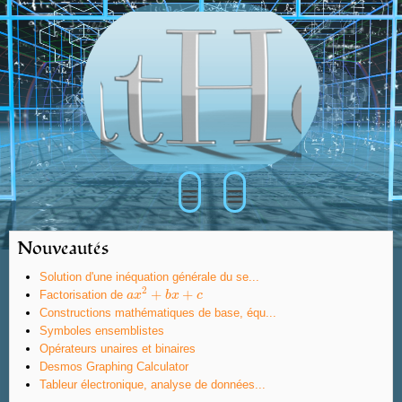
≡
≡
Nouveautés
Solution d'une inéquation générale du se...
2
+
+
Factorisation de
a
a
x
x
2
+
b
x
b
+
x
c
c
Constructions mathématiques de base, équ...
Symboles ensemblistes
Opérateurs unaires et binaires
Desmos Graphing Calculator
Tableur électronique, analyse de données...