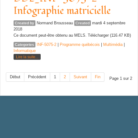
Infographie matricielle
Normand Brousseau
mardi 4 septembre
Created by
Created
2018
Ce document peut-être obtenu au MELS. Télécharger (116.47 KB)
INF-5075-2
|
Programme québécois
|
Multimédia
|
Categories
Informatique
Lire la suite...
Début
Précédent
1
2
Suivant
Fin
Page 1 sur 2