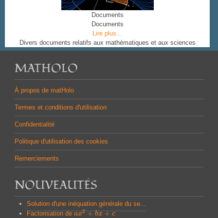
Documents
Documents
Lire plus...
Divers documents relatifs aux mathématiques et aux sciences
MATHOLO
À propos de matHolo
Termes et conditions d'utilisation
Confidentialité
Politique d'utilisation des cookies
Remerciements
NOUVEAUTÉS
Solution d'une inéquation générale du se...
2
+
+
Factorisation de
a
a
x
x
2
+
b
x
b
+
x
c
c