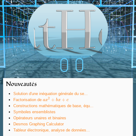
≡
≡
Nouveautés
Solution d'une inéquation générale du se...
2
+
+
Factorisation de
a
a
x
x
2
+
b
x
b
+
x
c
c
Constructions mathématiques de base, équ...
Symboles ensemblistes
Opérateurs unaires et binaires
Desmos Graphing Calculator
Tableur électronique, analyse de données...