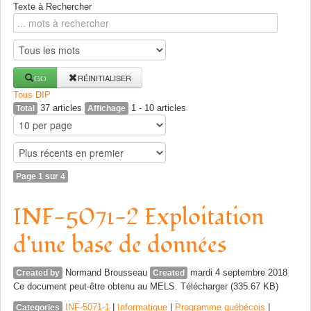
Texte à Rechercher
GO
RÉINITIALISER
Tous
D
I
P
37 articles
1 - 10 articles
Total
Affichage
Page 1 sur 4
INF-5071-2 Exploitation
d'une base de données
Normand Brousseau
mardi 4 septembre 2018
Created by
Created
Ce document peut-être obtenu au MELS. Télécharger (335.67 KB)
INF-5071-1
|
Informatique
|
Programme québécois
|
Categories