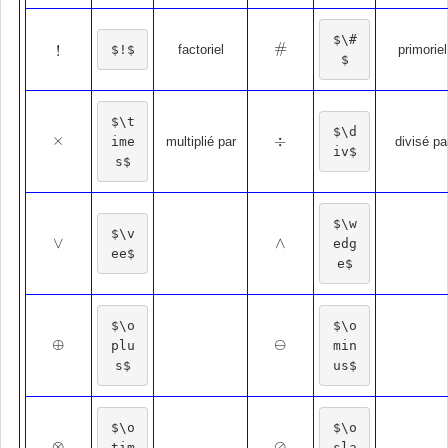
$\#
#
!
$!$
factoriel
#
primoriel
!
$
$\t
$\d
×
÷
ime
×
multiplié par
divisé pa
÷
iv$
s$
$\w
$\v
∨
∧
edg
∨
∧
ee$
e$
$\o
$\o
⊕
⊖
plu
min
⊕
⊖
s$
us$
$\o
$\o
⊗
⊘
tim
sla
⊗
⊘