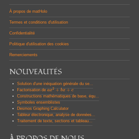
À propos de matHolo
Termes et conditions d'utilisation
Confidentialité
Politique d'utilisation des cookies
Remerciements
NOUVEAUTÉS
Solution d'une inéquation générale du se...
2
+
+
Factorisation de
a
a
x
x
2
+
b
x
b
+
x
c
c
Constructions mathématiques de base, équ...
Symboles ensemblistes
Desmos Graphing Calculator
Tableur électronique, analyse de données...
Traitement de texte, sections et tableau...
À PROPOS DE NOUS