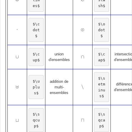
es$
sh$
$\c
$\o
⋅
⊙
⋅
dot
dot
⊙
$
$
$\c
$\c
union
intersecti
∪
∩
∪
∩
d'ensembles
d'ensembl
up$
ap$
$\s
$\u
addition de
etm
différenc
∖
⊎
plu
∖
multi-
⊎
d'ensembl
inu
ensembles
s$
s$
$\s
$\s
⊔
⊓
qcu
qca
⊔
⊓
p$
p$