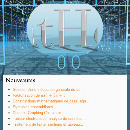
≡
≡
Nouveautés
Solution d'une inéquation générale du se...
2
+
+
Factorisation de
a
a
x
x
2
+
b
x
b
+
x
c
c
Constructions mathématiques de base, équ...
Symboles ensemblistes
Desmos Graphing Calculator
Tableur électronique, analyse de données...
Traitement de texte, sections et tableau...