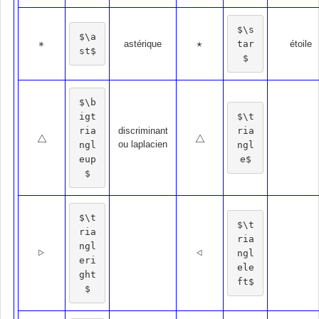
$\s
$\a
∗
⋆
tar
astérique
étoile
∗
⋆
st$
$
$\b
igt
$\t
ria
ria
discriminant
△
△
△
△
ou laplacien
ngl
ngl
eup
e$
$
$\t
$\t
ria
ria
ngl
▹
◃
ngl
▹
◃
eri
ele
ght
ft$
$