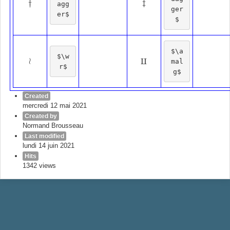
‡
†
agg
‡
†
ger
er$
$
$\a
$\w
≀
⨿
mal
≀
⨿
r$
g$
Created
mercredi 12 mai 2021
Created by
Normand Brousseau
Last modified
lundi 14 juin 2021
Hits
1342 views