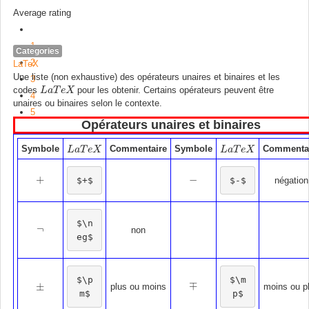
Average rating
1
Categories
2
LaTeX
Une liste (non exhaustive) des opérateurs unaires et binaires et les
3
codes
pour les obtenir. Certains opérateurs peuvent être
L
L
a
a
T
T
e
X
e
X
4
unaires ou binaires selon le contexte.
5
Opérateurs unaires et binaires
Symbole
Commentaire
Symbole
Commenta
L
L
a
a
T
T
e
X
e
X
L
L
a
a
T
T
e
X
e
X
+
−
$+$
$-$
négation
+
−
$\n
¬
¬
non
eg$
$\p
$\m
∓
±
∓
plus ou moins
moins ou p
±
m$
p$