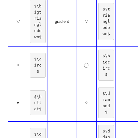
$\b
$\t
igt
ria
ria
▽
▽
▽
ngl
gradient
▽
ngl
edo
edo
wn$
wn$
$\b
$\c
igc
∘
◯
irc
∘
◯
irc
$
$
$\d
$\b
iam
⋄
∙
ull
⋄
∙
ond
et$
$
$\d
$\d
dag