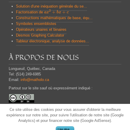
Solution d'une inéquation générale du se...
2
+
+
Factorisation de
a
a
x
x
2
+
b
x
b
+
x
c
c
Constructions mathématiques de base, équ...
Symboles ensemblistes
Opérateurs unaires et binaires
Desmos Graphing Calculator
Tableur électronique, analyse de données...
À PROPOS DE NOUS
Longueuil, Québec, Canada
Tel: (514) 249-6985
Email:
info@matholo.ca
Partout sur le site sauf où expressément indiqué :
Attribution - Partage dans les Mêmes Conditions
Ce site
utilise des cookies pour
vous assurer d'obtenir
la meilleure
CC BY-SA
expérience
sur notre site,
pour suivre
l'utilisation
de notre site (Google
Analytics) et
pour financer
notre site
(
Google
AdSense)
.
Lire plus...