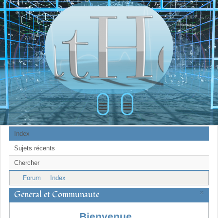
≡
≡
Index
Sujets récents
Chercher
Forum
Index
Général et Communauté
×
Bienvenue