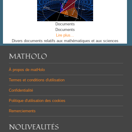
Documents
Documents
Lire plus...
Divers documents relatifs aux mathématiques et aux sciences
MATHOLO
À propos de matHolo
Termes et conditions d'utilisation
Confidentialité
Politique d'utilisation des cookies
Remerciements
NOUVEAUTÉS