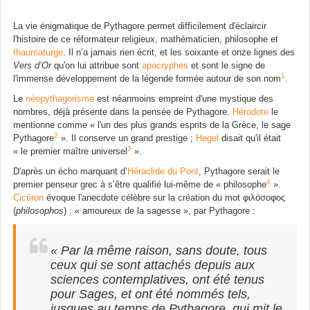
La vie énigmatique de Pythagore permet difficilement d'éclaircir
l'histoire de ce réformateur religieux, mathématicien, philosophe et
thaumaturge
. Il n’a jamais rien écrit, et les soixante et onze lignes des
Vers d’Or
qu'on lui attribue sont
apocryphes
et sont le signe de
1
l'immense développement de la légende formée autour de son nom
.
Le
néopythagorisme
est néanmoins empreint d'une mystique des
nombres, déjà présente dans la pensée de Pythagore.
Hérodote
le
mentionne comme
« l'un des plus grands esprits de la Grèce, le sage
2
Pythagore
»
. Il conserve un grand prestige ;
Hegel
disait qu'il était
3
« le premier maître universel
»
.
D'après un écho marquant d’
Héraclide du Pont
, Pythagore serait le
4
premier penseur grec à s’être qualifié lui-même de
« philosophe
»
.
Cicéron
évoque l'anecdote célèbre sur la création du mot φιλόσοφος
(
philosophos
) : « amoureux de la sagesse », par Pythagore :
« Par la même raison, sans doute, tous
ceux qui se sont attachés depuis aux
sciences contemplatives, ont été tenus
pour Sages, et ont été nommés tels,
jusques au temps de Pythagore, qui mit le