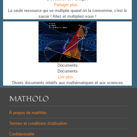
Partager plus...
La seule ressource qui se multiplie quand on la consomme, c'est le
savoir ! Allez et multipliez-vous !
Documents
Documents
Lire plus...
Divers documents relatifs aux mathématiques et aux sciences
MATHOLO
À propos de matHolo
Termes et conditions d'utilisation
Confidentialité