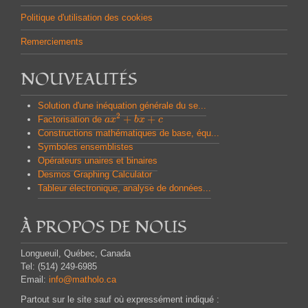
Politique d'utilisation des cookies
Remerciements
NOUVEAUTÉS
Solution d'une inéquation générale du se...
2
+
+
Factorisation de
a
a
x
x
2
+
b
x
b
+
x
c
c
Constructions mathématiques de base, équ...
Symboles ensemblistes
Opérateurs unaires et binaires
Desmos Graphing Calculator
Tableur électronique, analyse de données...
À PROPOS DE NOUS
Longueuil, Québec, Canada
Tel: (514) 249-6985
Email:
info@matholo.ca
Partout sur le site sauf où expressément indiqué :