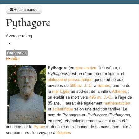
Recommander
Pythagore
Average rating
1
Categories
2
Histoire
3
Pythagore
(en
grec ancien
Πυθαγόρας
/
4
Pythagóras
) est un réformateur religieux et
philosophe
présocratique
qui serait né aux
5
environs de
580 av. J.-C.
à
Samos
, une île de
la
mer Égée
au sud-est de la ville d'
Athènes
;
on établit sa mort vers
495 av. J.-C.
, à l'âge de
85 ans. Il aurait été également
mathématicien
et
scientifique
selon une tradition tardive. Le
nom de Pythagore ou
Pyth-agore
(
Pythagoras
,
en grec), étymologiquement
« celui qui a été
annoncé par la
Pythie
»
, découle de l'annonce de sa naissance faite à
son père lors d'un voyage à
Delphes
.