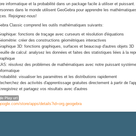
èbre informatique et la probabilité dans un package facile à utiliser et puissant.
rsonnes dans le monde utilisent GeoGebra pour apprendre les mathématiques
ces.
Rejoignez-nous!
bra Classic comprend les outils mathématiques suivants:
raphique: fonctions de traçage avec curseurs et résolution d'équations
éométrie: créer des constructions géométriques interactives
raphique 3D: fonctions graphiques, surfaces et beaucoup d'autres objets 3D
euille de calcul: analysez les données et faites des statistiques liées à la re
raphique
AS: résolvez des problèmes de mathématiques avec notre puissant système 
nformatique
robabilité: visualiser les paramètres et les distributions rapidement
echerchez des activités d'apprentissage gratuites directement à partir de l'app
nregistrez et partagez vos résultats avec d'autres
le Play url
google.com/store/apps/details?id=org.geogebra