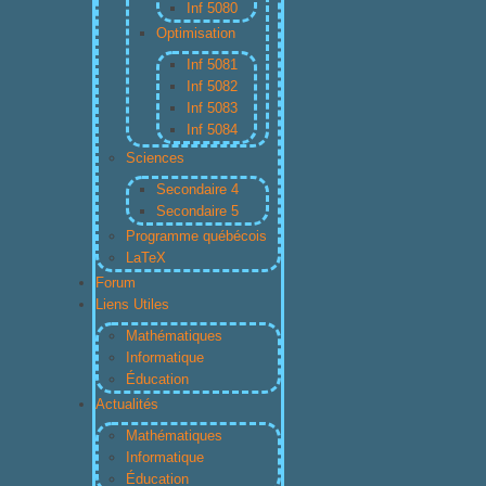
Inf 5080
Optimisation
Inf 5081
Inf 5082
Inf 5083
Inf 5084
Sciences
Secondaire 4
Secondaire 5
Programme québécois
LaTeX
Forum
Liens Utiles
Mathématiques
Informatique
Éducation
Actualités
Mathématiques
Informatique
Éducation