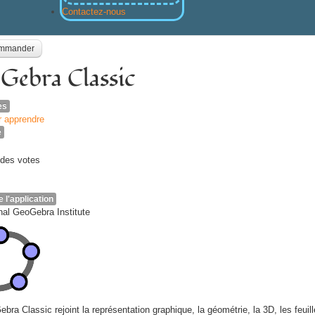
Contactez-nous
mmander
Gebra Classic
es
 apprendre
e
des votes
e l'application
onal GeoGebra Institute
bra Classic rejoint la représentation graphique, la géométrie, la 3D, les feuill