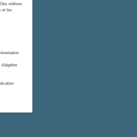
Des millions
 et les
présentation
d'algèbre
lication