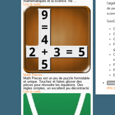
mathématiques et la science. Re ...
l'alg
Lire la suite...
de pe
scien
GeoGe
G
G
G
F
g
C
i
P
R
Math Pieces
E
Math Pieces est un jeu de puzzle formidable
et unique. Touchez et faites glisser des
Goog
pièces pour résoudre les équations. Des
play.
règles simples, un excellent jeu décontracté.
Lire la suite...