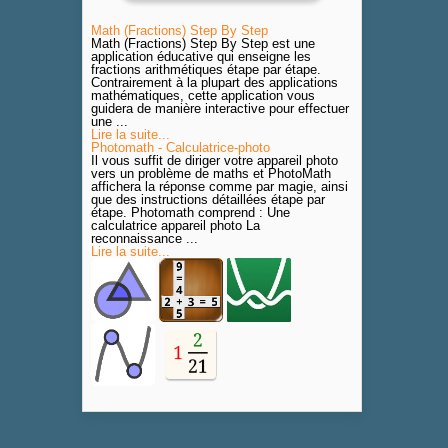
Math (Fractions) Step By Step
Math (Fractions) Step By Step est une
application éducative qui enseigne les
fractions arithmétiques étape par étape.
Contrairement à la plupart des applications
mathématiques, cette application vous
guidera de manière interactive pour effectuer
une ...
Lire la suite...
Photomath - Calculatrice-photo
Il vous suffit de diriger votre appareil photo
vers un problème de maths et PhotoMath
affichera la réponse comme par magie, ainsi
que des instructions détaillées étape par
étape. Photomath comprend : Une
calculatrice appareil photo La
reconnaissance ...
Lire la suite...