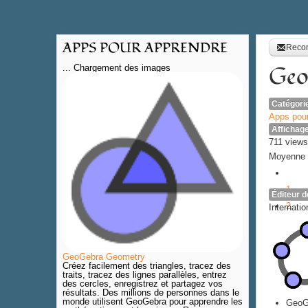
APPS POUR APPRENDRE
Reco
Geo
... Chargement des images
Catégori
Apps pour
Affichag
711 views
Moyenne 
1
Éditeur d
2
Internati
3
4
5
GeoGebra Geometry
Créez facilement des triangles, tracez des
traits, tracez des lignes parallèles, entrez
des cercles, enregistrez et partagez vos
résultats. Des millions de personnes dans le
monde utilisent GeoGebra pour apprendre les
GeoGe