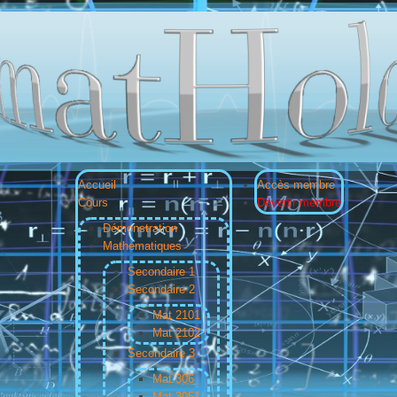
Accueil
Accès membre
Cours
Devenir membre
Démonstration
Mathématiques
Secondaire 1
Secondaire 2
Mat 2101
Mat 2102
Secondaire 3
Mat 306
Mat 3051