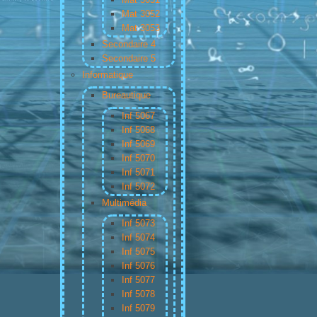
Mat 3052
Mat 3053
Secondaire 4
Secondaire 5
Informatique
Bureautique
Inf 5067
Inf 5068
Inf 5069
Inf 5070
Inf 5071
Inf 5072
Multimédia
Inf 5073
Inf 5074
Inf 5075
Inf 5076
Inf 5077
Inf 5078
Inf 5079