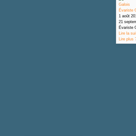
Évariste 
1 août 20
21 septe
Évariste 
Lire la sui
Lire plus 