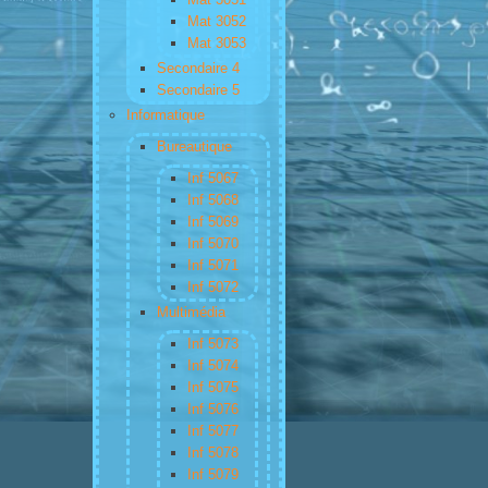
Mat 3052
Mat 3053
Secondaire 4
Secondaire 5
Informatique
Bureautique
Inf 5067
Inf 5068
Inf 5069
Inf 5070
Inf 5071
Inf 5072
Multimédia
Inf 5073
Inf 5074
Inf 5075
Inf 5076
Inf 5077
Inf 5078
Inf 5079