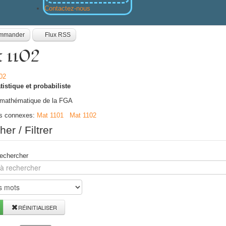
Contactez-nous
mmander
Flux RSS
 1102
tistique et probabiliste
 mathématique de la FGA
es connexes
:
Mat 1101
Mat 1102
er / Filtrer
echercher
RÉINITIALISER