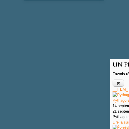
UN PE
Favoris r
__ITEM_
Pythagor
14 septe
21 septe
Pythagore
Lire la sui