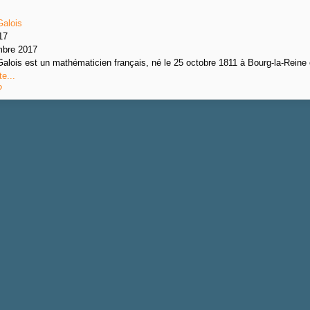
Galois
17
mbre 2017
Galois est un mathématicien français, né le 25 octobre 1811 à Bourg-la-Reine e
te...
?