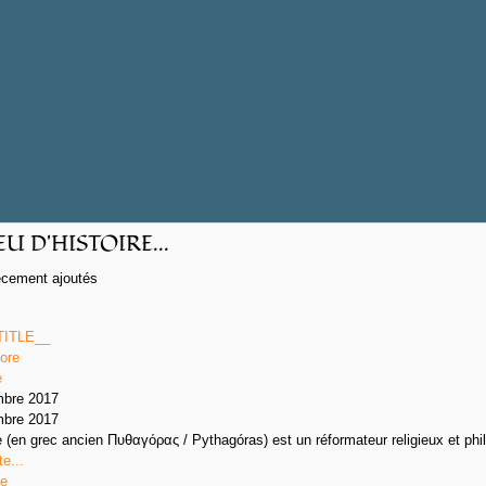
U D'HISTOIRE...
écement ajoutés
TITLE__
e
mbre 2017
mbre 2017
 (en grec ancien Πυθαγόρας / Pythagóras) est un réformateur religieux et phi
te...