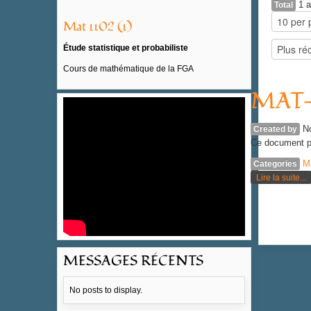
1 a
Total
Mat 1102 (1)
Étude statistique et probabiliste
Cours de mathématique de la FGA
MAT-1
N
Created by
Ce document p
M
Categories
Lire la suite...
MESSAGES RÉCENTS
No posts to display.