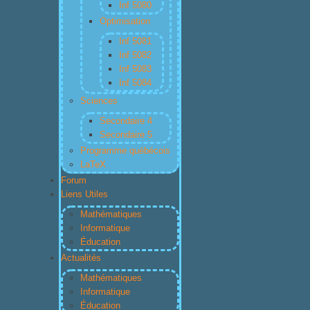
Inf 5080
Optimisation
Inf 5081
Inf 5082
Inf 5083
Inf 5084
Sciences
Secondaire 4
Secondaire 5
Programme québécois
LaTeX
Forum
Liens Utiles
Mathématiques
Informatique
Éducation
Actualités
Mathématiques
Informatique
Éducation